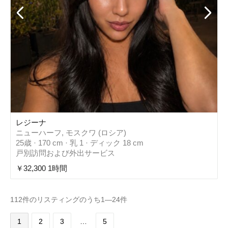
レジーナ
ニューハーフ, モスクワ (ロシア)
25歳 · 170 cm · 乳 1 · ディック 18 cm
戸別訪問および外出サービス
￥32,300 1時間
112件のリスティングのうち1—24件
1
2
3
…
5