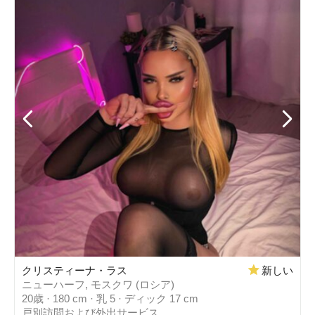
クリスティーナ・ラス
新しい
ニューハーフ, モスクワ (ロシア)
20歳 · 180 cm · 乳 5 · ディック 17 cm
戸別訪問および外出サービス