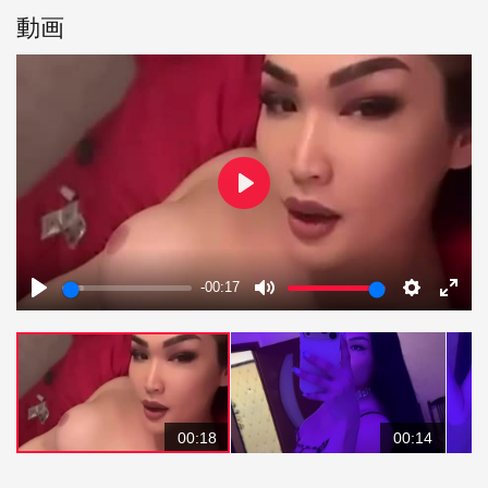
動画
Play
-00:17
Play
Mute
Settings
Enter
fulls
00:18
00:14