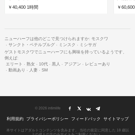
￥40,400 1時間
￥60,60
ニューハーフは他のどこで見つけられますか:
モスクワ
サンクト・ペテルブルグ
ミンスク
ミシサガ
ゲストモスクワでニューハーフにも興味を持っているようです、
例えば:
エリート
熟女
10代
黒人
アジアン
レビューあり
動画あり
人妻
SM
© 2026 intimlife
利用規約
プライバシーポリシー
フィードバック
サイトマップ
本サイトはアダルトコンテンツを含みます。 当社の規定に同意した 18 歳以
上の成人の方のみサイトをご利用ください。