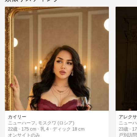
カイリー
アレク
ニューハーフ, モスクワ (ロシア)
ニューハ
22歳 · 175 cm · 乳 4 · ディック 18 cm
23歳 · 1
オンサイトのみ
戸別訪