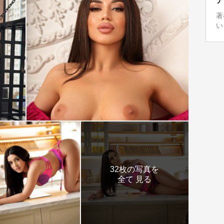
ア
著
い
32枚の写真を
全て 見る