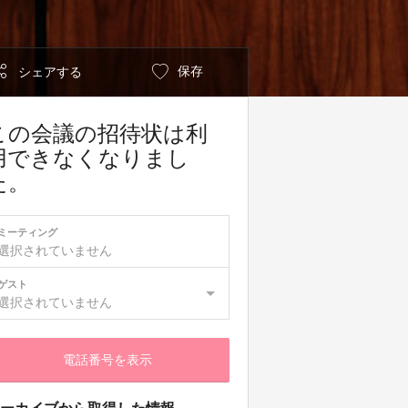
保存
シェアする
この会議の招待状は利
用できなくなりまし
た。
ミーティング
選択されていません
ゲスト
選択されていません
電話番号を表示