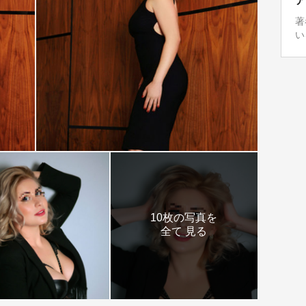
ア
著
い
10枚の写真を
全て 見る