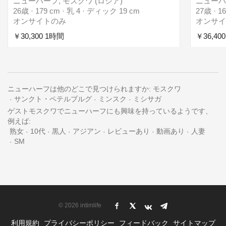
ニューハーフ, モスクワ (ロシア)
ニューハ
26歳 · 179 cm · 乳 4 · ディック 19 cm
27歳 · 1
オンサイトのみ
オンサ
￥30,300 1時間
￥36,40
ニューハーフは他のどこで見つけられますか:
モスクワ
サンクト・ペテルブルグ
ミンスク
ミシサガ
ゲストモスクワでニューハーフにも興味を持っているようです、
例えば:
熟女
10代
黒人
アジアン
レビューあり
動画あり
人妻
SM
© 2026 intimlife
利用規約
プライバシーポリシー
フィードバック
サイトマップ