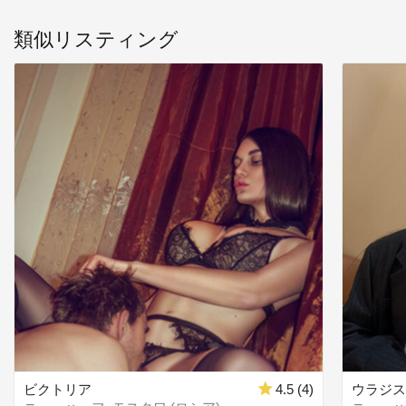
類似リスティング
ビクトリア
4.5 (4)
ウラジ