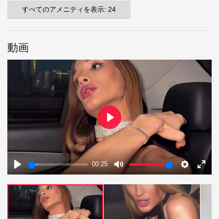
すべてのアメニティを表示: 24
動画
Play
00:25
Play
Mute
Settings
Enter
fulls