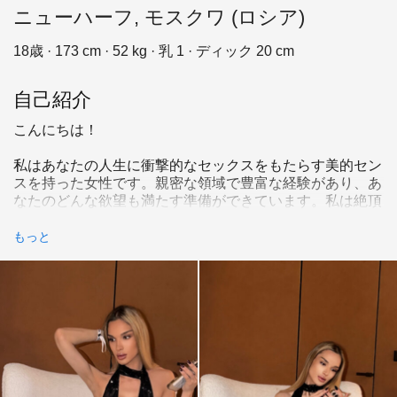
ニューハーフ, モスクワ (ロシア)
18歳 · 173 cm · 52 kg · 乳 1 · ディック 20 cm
自己紹介
こんにちは！
私はあなたの人生に衝撃的なセックスをもたらす美的セン
スを持った女性です。親密な領域で豊富な経験があり、あ
なたのどんな欲望も満たす準備ができています。私は絶頂
に達します！私は多才です！能動的な役割も受動的な役割
もこなせますし、初心者の方とのセッション経験も豊富で
もっと
す。一人暮らしで、あなたと会うのに最適な環境を提供し
ています。ライブセックスへの移行も検討中です。ご予約
はTelegram、WhatsApp、またはMAXをご利用ください。
プライベートチャンネルは10,000ルーブルで、ポルノ写真
とビデオ（永久アクセス）が含まれます！
お会いできるのは、シュミトフスキー通り39番地、2号棟
にある「ヘッドライナー」レジデンスです。